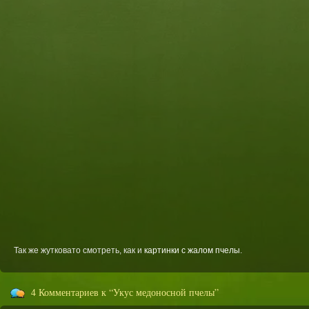
Так же жутковато смотреть, как и
картинки с жалом пчелы
.
4 Комментариев к “Укус медоносной пчелы”