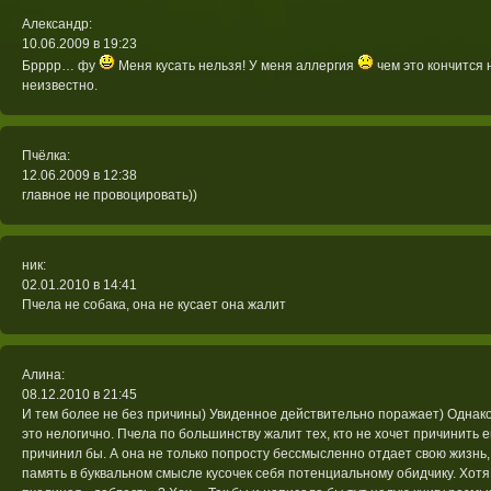
Александр
:
10.06.2009 в 19:23
Брррр… фу
Меня кусать нельзя! У меня аллергия
чем это кончится 
неизвестно.
Пчёлка
:
12.06.2009 в 12:38
главное не провоцировать))
ник
:
02.01.2010 в 14:41
Пчела не собака, она не кусает она жалит
Алина
:
08.12.2010 в 21:45
И тем более не без причины) Увиденное действительно поражает) Однако 
это нелогично. Пчела по большинству жалит тех, кто не хочет причинить е
причинил бы. А она не только попросту бессмысленно отдает свою жизнь,
память в буквальном смысле кусочек себя потенциальному обидчику. Хотя